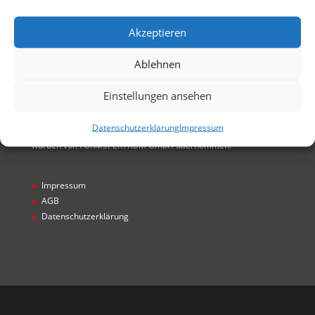
GmbH entstanden. Alle Rechte von FORMSPEKTRUM
GmbH übernommen
Akzeptieren
Ablehnen
Einstellungen ansehen
Hinweis
Datenschutzerklärung
Impressum
* Projekte wurden unter Gecco GmbH realisiert. Alle Rechte
wurden von FORMSPEKTRUM GmbH übernommen.
Impressum
AGB
Datenschutzerklärung
Designed by
Designers Inn