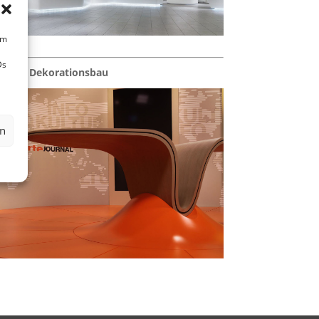
um
Ds
Set- & Dekorationsbau
en