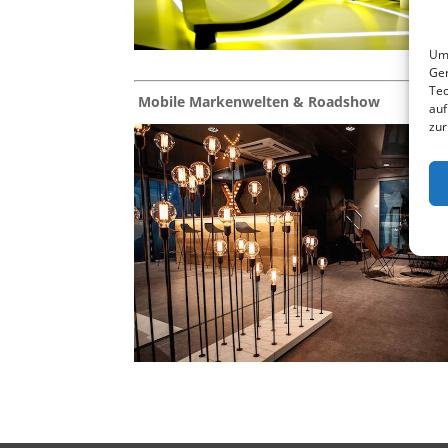
Um 
Ger
Tec
Mobile Markenwelten & Roadshow
auf
zur