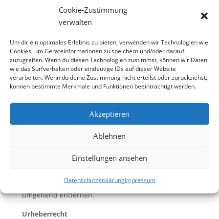
Haftung für Links
Cookie-Zustimmung
verwalten
Unser Angebot enthält Links zu externen Webseiten
Dritter, auf deren Inhalte wir keinen Einfluss haben.
Um dir ein optimales Erlebnis zu bieten, verwenden wir Technologien wie
Deshalb können wir für diese fremden Inhalte auch
Cookies, um Geräteinformationen zu speichern und/oder darauf
zuzugreifen. Wenn du diesen Technologien zustimmst, können wir Daten
keine Gewähr übernehmen. Für die Inhalte der
wie das Surfverhalten oder eindeutige IDs auf dieser Website
verlinkten Seiten ist stets der jeweilige Anbieter oder
verarbeiten. Wenn du deine Zustimmung nicht erteilst oder zurückziehst,
Betreiber der Seiten verantwortlich. Die verlinkten
können bestimmte Merkmale und Funktionen beeinträchtigt werden.
Seiten wurden zum Zeitpunkt der Verlinkung auf
mögliche Rechtsverstöße überprüft. Rechtswidrige
Akzeptieren
Inhalte waren zum Zeitpunkt der Verlinkung nicht
erkennbar. Eine permanente inhaltliche Kontrolle
Ablehnen
der verlinkten Seiten ist jedoch ohne konkrete
Einstellungen ansehen
Anhaltspunkte einer Rechtsverletzung nicht
zumutbar. Bei Bekanntwerden von
Datenschutzerklärung
Impressum
Rechtsverletzungen werden wir derartige Links
umgehend entfernen.
Urheberrecht