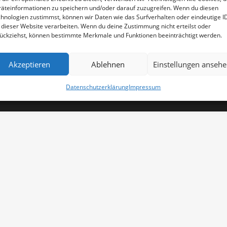
äteinformationen zu speichern und/oder darauf zuzugreifen. Wenn du diesen
hnologien zustimmst, können wir Daten wie das Surfverhalten oder eindeutige I
Impressum
 dieser Website verarbeiten. Wenn du deine Zustimmung nicht erteilst oder
AGB
ückziehst, können bestimmte Merkmale und Funktionen beeinträchtigt werden.
 Rechte wurden von FORMSPEKTRUM
Datenschutzerklärung
Akzeptieren
Ablehnen
Einstellungen anseh
Datenschutzerklärung
Impressum