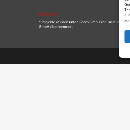
Ger
Tec
Hinweis
auf
zur
* Projekte wurden unter Gecco GmbH realisiert. Alle
GmbH übernommen.
Designed by
Designers Inn