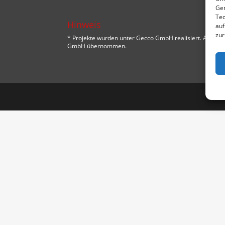
Ger
Tec
Hinweis
auf
zur
* Projekte wurden unter Gecco GmbH realisiert. Alle
GmbH übernommen.
Designed by
Designers Inn