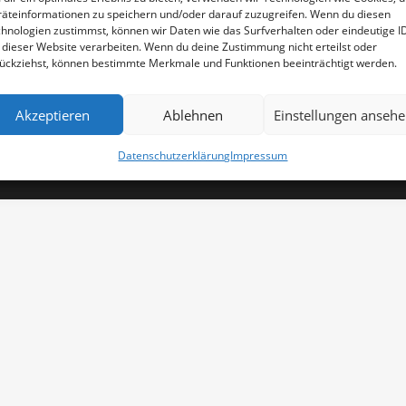
äteinformationen zu speichern und/oder darauf zuzugreifen. Wenn du diesen
hnologien zustimmst, können wir Daten wie das Surfverhalten oder eindeutige I
Impressum
 dieser Website verarbeiten. Wenn du deine Zustimmung nicht erteilst oder
AGB
ückziehst, können bestimmte Merkmale und Funktionen beeinträchtigt werden.
 Rechte wurden von FORMSPEKTRUM
Datenschutzerklärung
Akzeptieren
Ablehnen
Einstellungen anseh
Datenschutzerklärung
Impressum