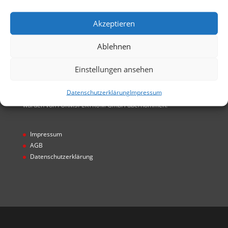
GmbH entstanden. Alle Rechte von FORMSPEKTRUM
GmbH übernommen
Akzeptieren
Ablehnen
Einstellungen ansehen
Hinweis
Datenschutzerklärung
Impressum
* Projekte wurden unter Gecco GmbH realisiert. Alle Rechte
wurden von FORMSPEKTRUM GmbH übernommen.
Impressum
AGB
Datenschutzerklärung
Designed by
Designers Inn