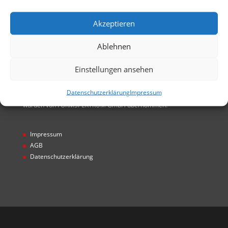
GmbH entstanden. Alle Rechte von FORMSPEKTRUM
GmbH übernommen
Akzeptieren
Ablehnen
Einstellungen ansehen
Hinweis
Datenschutzerklärung
Impressum
* Projekte wurden unter Gecco GmbH realisiert. Alle Rechte
wurden von FORMSPEKTRUM GmbH übernommen.
Impressum
AGB
Datenschutzerklärung
Designed by
Designers Inn