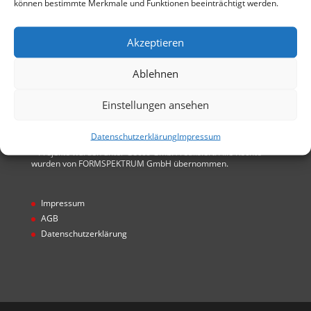
können bestimmte Merkmale und Funktionen beeinträchtigt werden.
*Projekte unter gecco scene constuction company
GmbH entstanden. Alle Rechte von FORMSPEKTRUM
Akzeptieren
GmbH übernommen
Ablehnen
Einstellungen ansehen
Hinweis
Datenschutzerklärung
Impressum
* Projekte wurden unter Gecco GmbH realisiert. Alle Rechte
wurden von FORMSPEKTRUM GmbH übernommen.
Impressum
AGB
Datenschutzerklärung