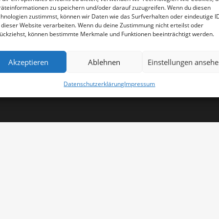
äteinformationen zu speichern und/oder darauf zuzugreifen. Wenn du diesen
hnologien zustimmst, können wir Daten wie das Surfverhalten oder eindeutige I
 dieser Website verarbeiten. Wenn du deine Zustimmung nicht erteilst oder
ückziehst, können bestimmte Merkmale und Funktionen beeinträchtigt werden.
Impressum
AGB
 Rechte wurden von FORMSPEKTRUM
Datenschutzerklärung
Akzeptieren
Ablehnen
Einstellungen anseh
Datenschutzerklärung
Impressum