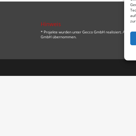
Ger
Tec
auf
zur
Hinweis
* Projekte wurden unter Gecco GmbH realisiert. Alle
GmbH übernommen.
Designed by
Designers Inn