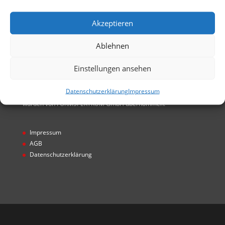
GmbH entstanden. Alle Rechte von FORMSPEKTRUM
GmbH übernommen
Akzeptieren
Ablehnen
Einstellungen ansehen
Hinweis
Datenschutzerklärung
Impressum
* Projekte wurden unter Gecco GmbH realisiert. Alle Rechte
wurden von FORMSPEKTRUM GmbH übernommen.
Impressum
AGB
Datenschutzerklärung
Designed by
Designers Inn