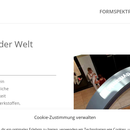
FORMSPEKT
der Welt
ein
liche
eit
rkstoffen,
Cookie-Zustimmung verwalten
dir ein optimales Erlebnis zu bieten, verwenden wir Technologien wie Cookies, 