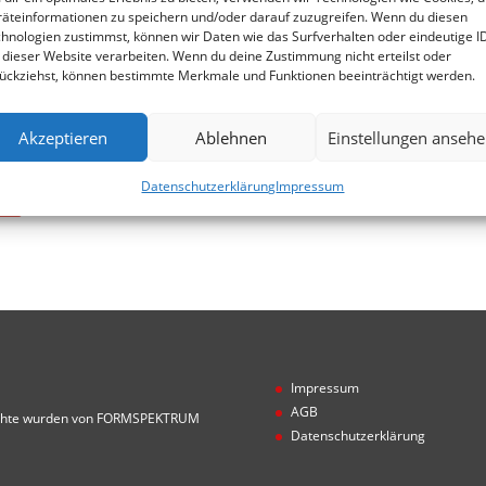
 und
äteinformationen zu speichern und/oder darauf zuzugreifen. Wenn du diesen
.
hnologien zustimmst, können wir Daten wie das Surfverhalten oder eindeutige I
 dieser Website verarbeiten. Wenn du deine Zustimmung nicht erteilst oder
ückziehst, können bestimmte Merkmale und Funktionen beeinträchtigt werden.
Akzeptieren
Ablehnen
Einstellungen anseh
Datenschutzerklärung
Impressum
ts
Impressum
AGB
 Rechte wurden von FORMSPEKTRUM
Datenschutzerklärung