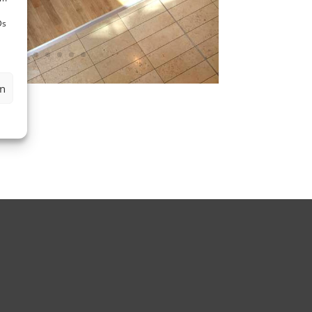
Ds
en