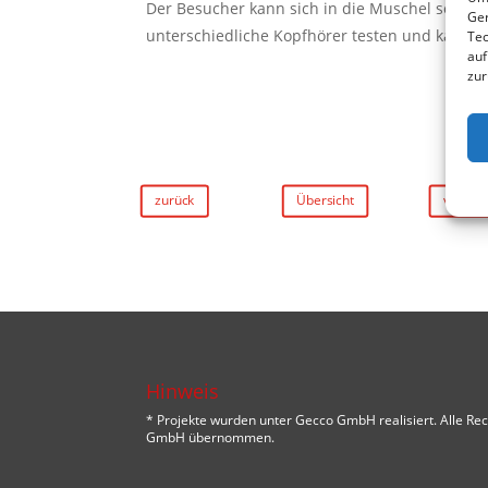
Der Besucher kann sich in die Muschel setzen
Ger
unterschiedliche Kopfhörer testen und kaufen
Tec
auf
zur
zurück
Übersicht
vorwär
Hinweis
* Projekte wurden unter Gecco GmbH realisiert. Alle
GmbH übernommen.