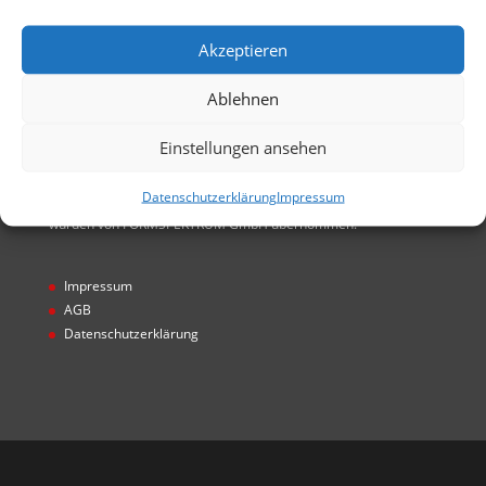
GmbH entstanden. Alle Rechte von FORMSPEKTRUM
GmbH übernommen
Akzeptieren
Ablehnen
Einstellungen ansehen
Hinweis
Datenschutzerklärung
Impressum
* Projekte wurden unter Gecco GmbH realisiert. Alle Rechte
wurden von FORMSPEKTRUM GmbH übernommen.
Impressum
AGB
Datenschutzerklärung
Designed by
Designers Inn