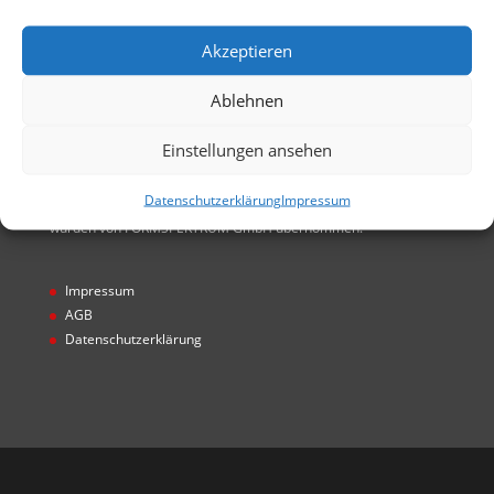
GmbH entstanden. Alle Rechte von FORMSPEKTRUM
GmbH übernommen
Akzeptieren
Ablehnen
Einstellungen ansehen
Hinweis
Datenschutzerklärung
Impressum
* Projekte wurden unter Gecco GmbH realisiert. Alle Rechte
wurden von FORMSPEKTRUM GmbH übernommen.
Impressum
AGB
Datenschutzerklärung
Designed by
Designers Inn