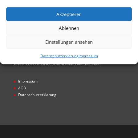
GmbH entstanden. Alle Rechte von FORMSPEKTRUM
GmbH übernommen
Akzeptieren
Ablehnen
Einstellungen ansehen
Hinweis
Datenschutzerklärung
Impressum
* Projekte wurden unter Gecco GmbH realisiert. Alle Rechte
wurden von FORMSPEKTRUM GmbH übernommen.
Impressum
AGB
Datenschutzerklärung
Designed by
Designers Inn