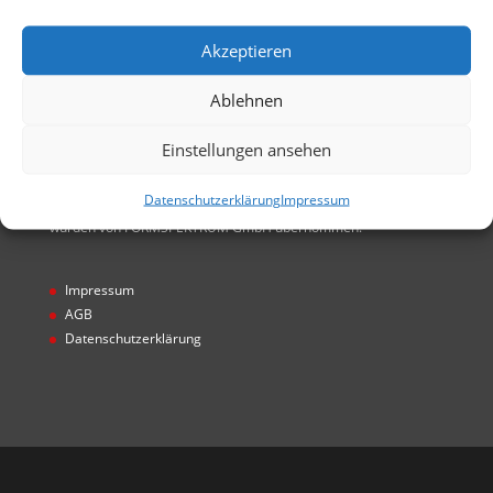
GmbH entstanden. Alle Rechte von FORMSPEKTRUM
GmbH übernommen
Akzeptieren
Ablehnen
Einstellungen ansehen
Hinweis
Datenschutzerklärung
Impressum
* Projekte wurden unter Gecco GmbH realisiert. Alle Rechte
wurden von FORMSPEKTRUM GmbH übernommen.
Impressum
AGB
Datenschutzerklärung
Designed by
Designers Inn