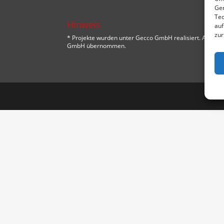
Ger
Tec
Hinweis
auf
zur
* Projekte wurden unter Gecco GmbH realisiert. Alle
GmbH übernommen.
Designed by
Designers Inn