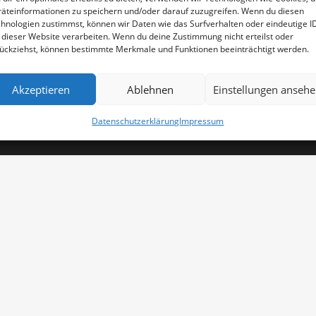
äteinformationen zu speichern und/oder darauf zuzugreifen. Wenn du diesen
hnologien zustimmst, können wir Daten wie das Surfverhalten oder eindeutige I
Impressum
 dieser Website verarbeiten. Wenn du deine Zustimmung nicht erteilst oder
AGB
ückziehst, können bestimmte Merkmale und Funktionen beeinträchtigt werden.
 Rechte wurden von FORMSPEKTRUM
Datenschutzerklärung
Akzeptieren
Ablehnen
Einstellungen anseh
Datenschutzerklärung
Impressum